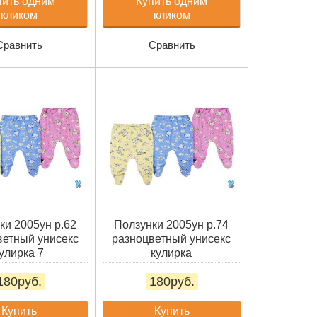
пить одним
Купить одним
кликом
кликом
Сравнить
Сравнить
ки 2005ун р.62
Ползунки 2005ун р.74
ветный унисекс
разноцветный унисекс
улирка 7
кулирка
180руб.
180руб.
Купить
Купить