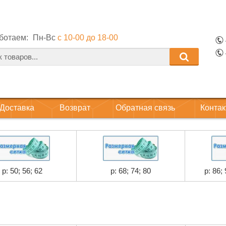
ботаем:
Пн-Вс
с 10-00 до 18-00
Доставка
Возврат
Обратная связь
Конта
р: 50; 56; 62
р: 68; 74; 80
р: 86;