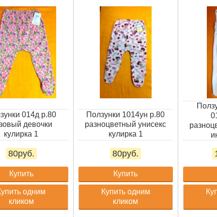
Полз
зунки 014д р.80
Ползунки 1014ун р.80
0
зовый девочки
разноцветный унисекс
разноц
кулирка 1
кулирка 1
и
80руб.
80руб.
Купить
Купить
Купить одним
Купить одним
Ку
кликом
кликом