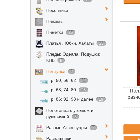
Песочники
Пижамы
Пинетки
25
Платья , Юбки, Халаты
25
Пледы; Одеяла; Подушки;
КПБ
9
Ползунки
2
р: 50; 56; 62
32
р: 68; 74; 80
28
Полз
разн
р: 86; 92; 98 и далее
19
Полотенца с уголком и
рукавичкой
8
Разные Аксессуары
7
Распашонки