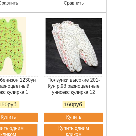
Сравнить
Сравнить
бенизон 1230ун
Ползунки высокие 201-
разноцветный
Кун р.98 разноцветные
кс кулирка 1
унисекс кулирка 12
150руб.
160руб.
Купить
Купить
пить одним
Купить одним
кликом
кликом