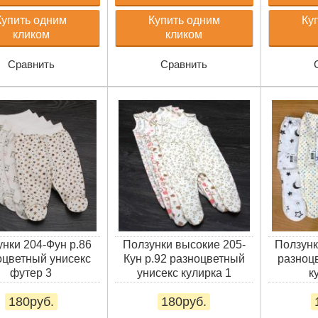
Купить одним
Купить одним
Ку
кликом
кликом
Сравнить
Сравнить
нки 204-Фун р.86
Ползунки высокие 205-
Ползунк
оцветный унисекс
Кун р.92 разноцветный
разноц
футер 3
унисекс кулирка 1
к
180руб.
180руб.