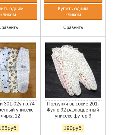
пить одним
Купить одним
кликом
кликом
Сравнить
Сравнить
и 301-02ун р.74
Ползунки высокие 201-
ветный унисекс
Фун р.92 разноцветный
улирка 12
унисекс футер 3
185руб.
190руб.