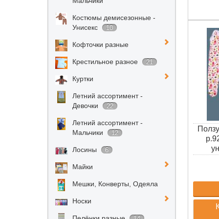
Мальчики
Костюмы демисезонные -
Унисекс
10
Кофточки разные
Крестильное разное
21
Куртки
Летний ассортимент -
Девочки
22
Летний ассортимент -
Ползу
Мальчики
12
р.9
ун
Лосины
6
Майки
Мешки, Конверты, Одеяла
Носки
Пелёнки разные
14