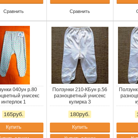
Сравнить
Сравнить
унки 040ун р.80
Ползунки 210-КБун р.56
Ползунк
оцветный унисекс
разноцветный унисекс
разноц
интерлок 1
кулирка 3
к
165руб.
180руб.
Купить
Купить