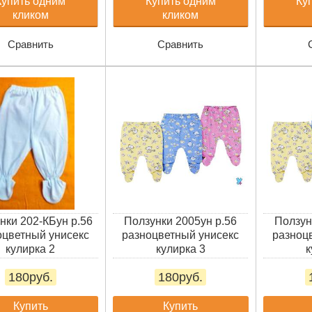
Купить одним
Купить одним
Ку
кликом
кликом
Сравнить
Сравнить
нки 202-КБун р.56
Ползунки 2005ун р.56
Ползун
оцветный унисекс
разноцветный унисекс
разноц
кулирка 2
кулирка 3
к
180руб.
180руб.
Купить
Купить