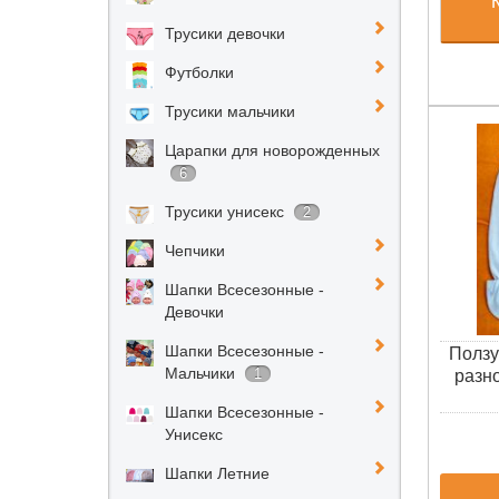
Трусики девочки
Футболки
Трусики мальчики
Царапки для новорожденных
6
Трусики унисекс
2
Чепчики
Шапки Всесезонные -
Девочки
Шапки Всесезонные -
Ползу
Мальчики
1
разн
Шапки Всесезонные -
Унисекс
Шапки Летние