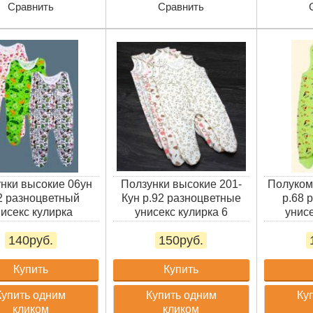
Сравнить
Сравнить
нки высокие 06ун
Ползунки высокие 201-
Полуком
2 разноцветный
Кун р.92 разноцветные
р.68 
исекс кулирка
унисекс кулирка 6
унисе
140руб.
150руб.
Купить
Купить
Купить одним
Купить одним
Ку
кликом
кликом