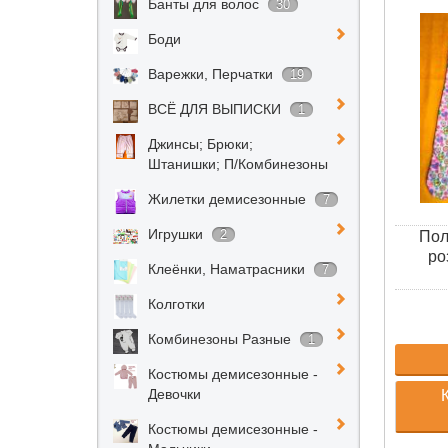
Банты для волос
30
Боди
Варежки, Перчатки
19
ВСЁ ДЛЯ ВЫПИСКИ
1
Джинсы; Брюки;
Штанишки; П/Комбинезоны
Жилетки демисезонные
7
Игрушки
2
Пол
ро
Клеёнки, Наматрасники
7
Колготки
Комбинезоны Разные
1
Костюмы демисезонные -
Девочки
Костюмы демисезонные -