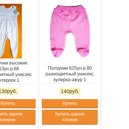
унки высокие
Ползунки 625ун р.80
13ун р.68
разноцветный унисекс
ветный унисекс
кулирка-ажур 1
нтерлок 1
130руб.
140руб.
Купить
Купить
пить одним
Купить одним
кликом
кликом