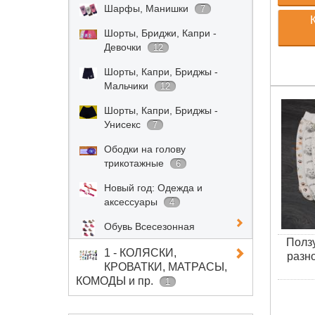
Шарфы, Манишки
7
Шорты, Бриджи, Капри -
Девочки
12
Шорты, Капри, Бриджы -
Мальчики
12
Шорты, Капри, Бриджы -
Унисекс
7
Ободки на голову
трикотажные
6
Новый год: Одежда и
аксессуары
4
Обувь Всесезонная
Ползу
1 - КОЛЯСКИ,
разн
КРОВАТКИ, МАТРАСЫ,
КОМОДЫ и пр.
1